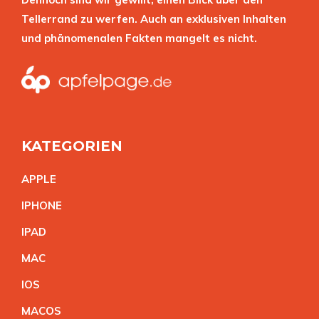
Tellerrand zu werfen. Auch an exklusiven Inhalten
und phänomenalen Fakten mangelt es nicht.
KATEGORIEN
APPL
E
IPHON
E
IPA
D
MA
C
IO
S
MACO
S