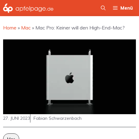
Zum
Menü
Inhalt
springen
Home
»
Mac
»
Mac Pro: Keiner will den High-End-Mac?
27. JUNI 2023
Fabian Schwarzenbach
Mac