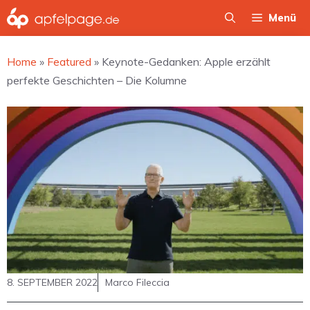
Zum
Menü
Inhalt
springen
Home
»
Featured
»
Keynote-Gedanken: Apple erzählt
perfekte Geschichten – Die Kolumne
8. SEPTEMBER 2022
Marco Fileccia