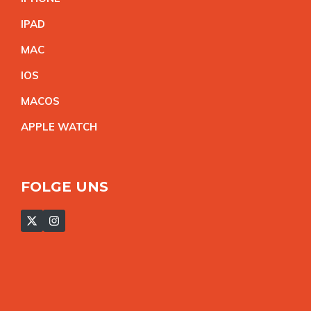
IPA
D
MA
C
IO
S
MACO
S
APPLE WATC
H
FOLGE UNS