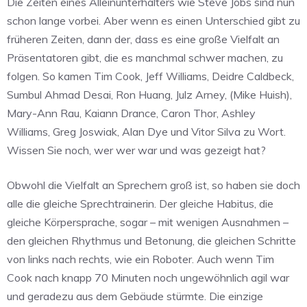
Die Zeiten eines Alleinunterhalters wie Steve Jobs sind nun
schon lange vorbei. Aber wenn es einen Unterschied gibt zu
früheren Zeiten, dann der, dass es eine große Vielfalt an
Präsentatoren gibt, die es manchmal schwer machen, zu
folgen. So kamen Tim Cook, Jeff Williams, Deidre Caldbeck,
Sumbul Ahmad Desai, Ron Huang, Julz Arney, (Mike Huish),
Mary-Ann Rau, Kaiann Drance, Caron Thor, Ashley
Williams, Greg Joswiak, Alan Dye und Vitor Silva zu Wort.
Wissen Sie noch, wer wer war und was gezeigt hat?
Obwohl die Vielfalt an Sprechern groß ist, so haben sie doch
alle die gleiche Sprechtrainerin. Der gleiche Habitus, die
gleiche Körpersprache, sogar – mit wenigen Ausnahmen –
den gleichen Rhythmus und Betonung, die gleichen Schritte
von links nach rechts, wie ein Roboter. Auch wenn Tim
Cook nach knapp 70 Minuten noch ungewöhnlich agil war
und geradezu aus dem Gebäude stürmte. Die einzige