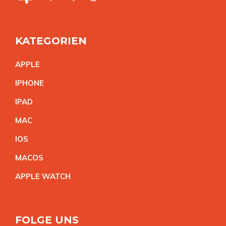
KATEGORIEN
APPL
E
IPHON
E
IPA
D
MA
C
IO
S
MACO
S
APPLE WATC
H
FOLGE UNS