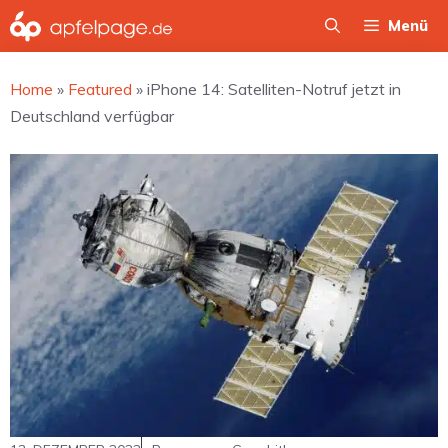
Zum
Menü
Inhalt
springen
Home
»
Featured
»
iPhone 14: Satelliten-Notruf jetzt in
Deutschland verfügbar