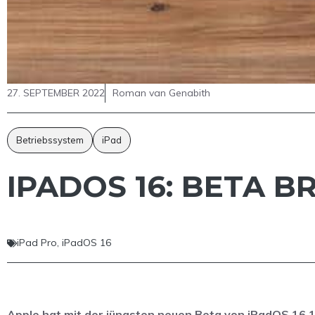
27. SEPTEMBER 2022
Roman van Genabith
Betriebssystem
iPad
IPADOS 16: BETA 
iPad Pro
,
iPadOS 16
Apple hat mit der jüngsten neuen Beta von iPadOS 16