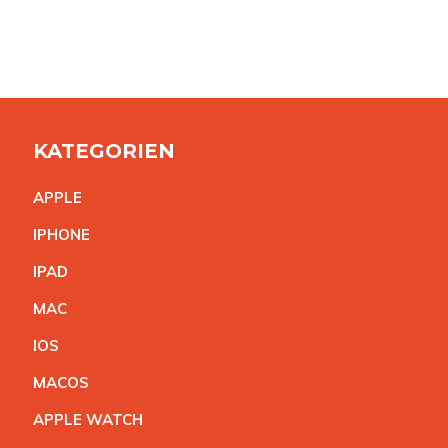
KATEGORIEN
APPL
E
IPHON
E
IPA
D
MA
C
IO
S
MACO
S
APPLE WATC
H