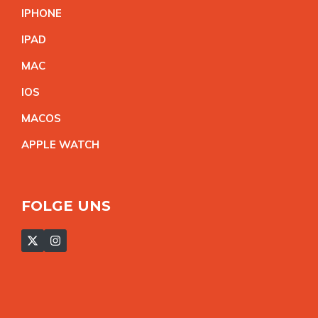
IPHON
E
IPA
D
MA
C
IO
S
MACO
S
APPLE WATC
H
FOLGE UNS