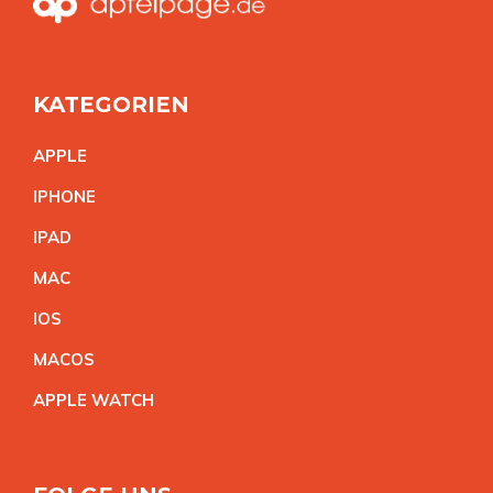
KATEGORIEN
APPL
E
IPHON
E
IPA
D
MA
C
IO
S
MACO
S
APPLE WATC
H