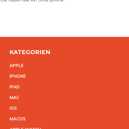
KATEGORIEN
APPL
E
IPHON
E
IPA
D
MA
C
IO
S
MACO
S