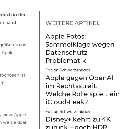
doch in der
en, sind
WEITERE ARTIKEL
Apple Fotos:
Sammelklage wegen
 größeres und
Datenschutz-
t Apple
Problematik
Fabian Schwarzenbach
rognosen ist,
Apple gegen OpenAI
gt.
im Rechtsstreit:
Welche Rolle spielt ein
iCloud-Leak?
Fabian Schwarzenbach
g einer Apple
Disney+ kehrt zu 4K
ch werde aber
zurück – doch HDR