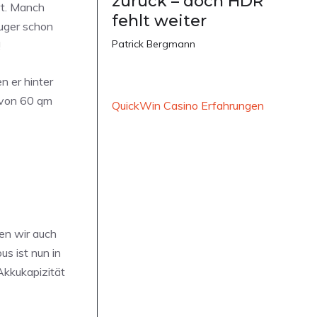
zurück – doch HDR
rt. Manch
fehlt weiter
auger schon
Patrick Bergmann
!
 er hinter
e von 60 qm
QuickWin Casino Erfahrungen
en wir auch
us ist nun in
Akkukapizität