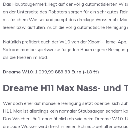
Das Hauptaugenmerk liegt auf der völlig automatisierten Wi
an der Unterseite des Roboters sorgen für ein sehr gutes Rei
mit frischem Wasser und pumpt das dreckige Wasser ab. Man m
leeren bzw. auffüllen. Auch die völlig automatische Reinigung
Natürlich profitiert auch der W10 von der Xiaomi-Home-App. Je
So kann man beispielsweise für jeden Raum eigene Reinigung
als die Fließen im Bad.
Dreame W10
:
1.099,99
889,99 Euro (-18 %)
Dreame H11 Max Nass- und 
Wer doch eher auf manuelle Reinigung setzt oder bei sich Zu
H11 Max ist allerdings kein normaler Staubsauger, sondern kan
Das Wischen läuft dann ähnlich ab wie beim Dreame W10: Üb
dreckige Wasser wird direkt in einen Schmutzbehälter gesaug