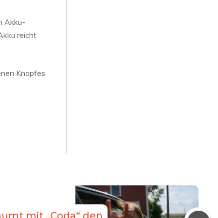
n Akku-
Akku reicht
henen Knopfes
äumt mit „Coda“ den