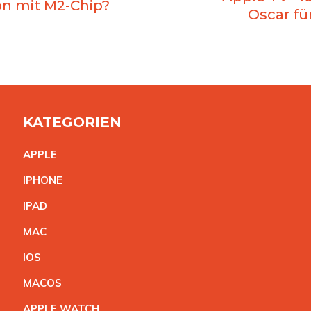
on mit M2-Chip?
Oscar fü
KATEGORIEN
APPL
E
IPHON
E
IPA
D
MA
C
IO
S
MACO
S
APPLE WATC
H