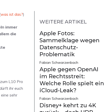
(
was ist das?
)
WEITERE ARTIKEL
eln immer
Apple Fotos:
llem die
Sammelklage wegen
Datenschutz-
kte
Problematik
Fabian Schwarzenbach
Apple gegen OpenAI
im Rechtsstreit:
h zum L10 Pro
Welche Rolle spielt ein
ürft ihr euch
iCloud-Leak?
 eine sehr
Fabian Schwarzenbach
Disney+ kehrt zu 4K