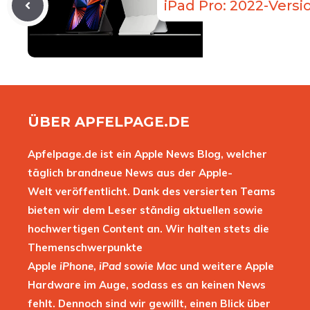
iPad Pro: 2022-Versi
ÜBER APFELPAGE.DE
Apfelpage.de ist ein Apple News Blog, welcher
täglich brandneue News aus der Apple-
Welt veröffentlicht. Dank des versierten Teams
bieten wir dem Leser ständig aktuellen sowie
hochwertigen Content an. Wir halten stets die
Themenschwerpunkte
Apple
iPhone
,
iPad
sowie
Mac
und weitere Apple
Hardware im Auge, sodass es an keinen News
fehlt. Dennoch sind wir gewillt, einen Blick über