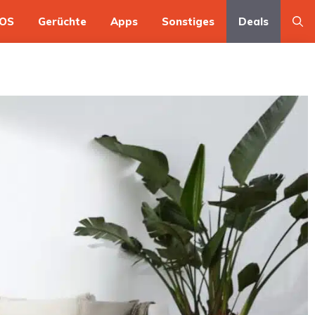
OS
Gerüchte
Apps
Sonstiges
Deals