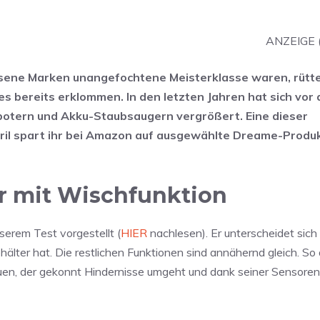
ANZEIGE 
sene Marken unangefochtene Meisterklasse waren, rütt
bereits erklommen. In den letzten Jahren hat sich vor a
botern und Akku-Staubsaugern vergrößert. Eine dieser
ril spart ihr bei Amazon auf ausgewählte Dreame-Produ
r mit Wischfunktion
erem Test vorgestellt (
HIER
nachlesen). Er unterscheidet sic
lter hat. Die restlichen Funktionen sind annähernd gleich. So d
uen, der gekonnt Hindernisse umgeht und dank seiner Sensoren