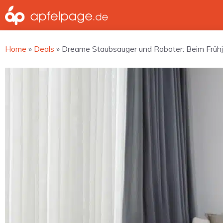
Zum
Inhalt
springen
Home
»
Deals
»
Dreame Staubsauger und Roboter: Beim Früh