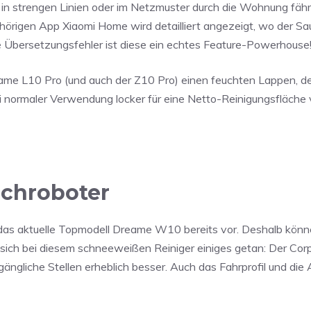
r in strengen Linien oder im Netzmuster durch die Wohnung fäh
hörigen App Xiaomi Home wird detailliert angezeigt, wo der S
ne Übersetzungsfehler ist diese ein echtes Feature-Powerhouse
me L10 Pro (und auch der Z10 Pro) einen feuchten Lappen, den
ei normaler Verwendung locker für eine Netto-Reinigungsfläch
chroboter
n das aktuelle Topmodell Dreame W10 bereits vor. Deshalb könn
at sich bei diesem schneeweißen Reiniger einiges getan: Der Corp
gliche Stellen erheblich besser. Auch das Fahrprofil und die 