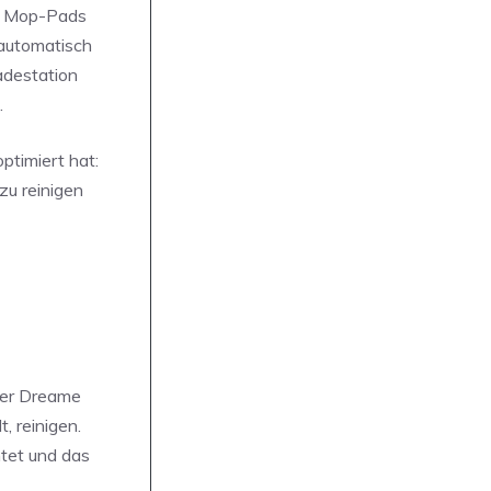
de Mop-Pads
 automatisch
adestation
.
ptimiert hat:
zu reinigen
 Der Dreame
, reinigen.
tet und das