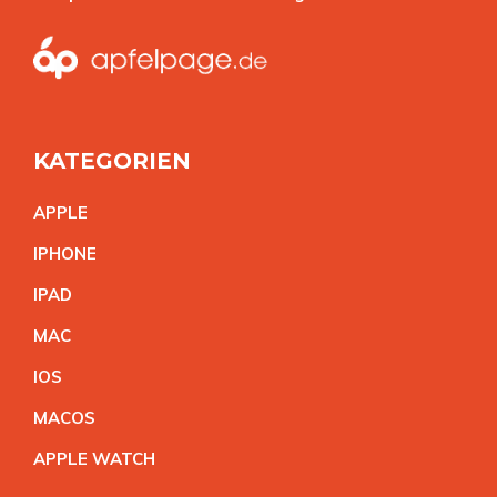
KATEGORIEN
APPL
E
IPHON
E
IPA
D
MA
C
IO
S
MACO
S
APPLE WATC
H