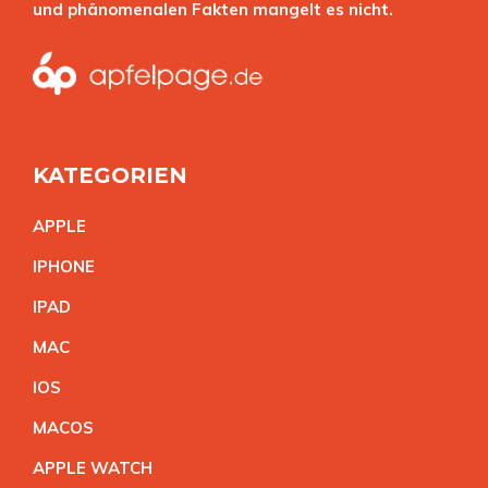
und phänomenalen Fakten mangelt es nicht.
KATEGORIEN
APPL
E
IPHON
E
IPA
D
MA
C
IO
S
MACO
S
APPLE WATC
H