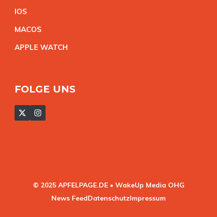
IO
S
MACO
S
APPLE WATC
H
FOLGE UNS
© 2025 APFELPAGE.DE • WakeUp Media OHG
News Feed
Datenschutz
Impressum