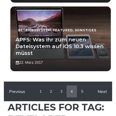
BETRIEBSSYSTEM
,
FEATURED
,
SONSTIGES
APFS: Was ihr zum neuen
Dateisystem auf iOS 10.3 wissen
müsst
22. März 2017
Previous
Next
1
2
3
4
5
ARTICLES FOR TAG: