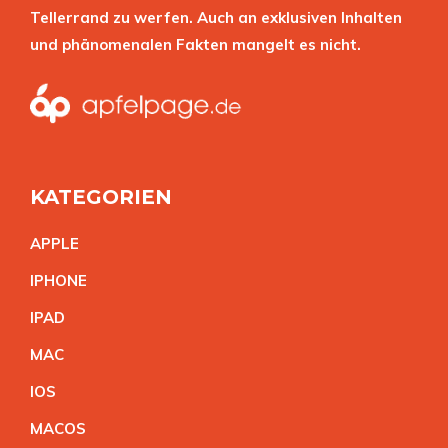
Tellerrand zu werfen. Auch an exklusiven Inhalten
und phänomenalen Fakten mangelt es nicht.
KATEGORIEN
APPL
E
IPHON
E
IPA
D
MA
C
IO
S
MACO
S