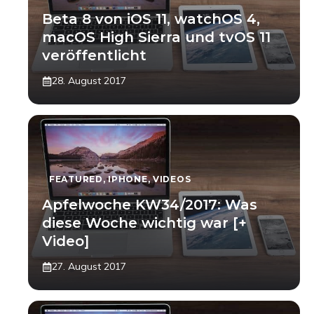
Beta 8 von iOS 11, watchOS 4,
macOS High Sierra und tvOS 11
veröffentlicht
28. August 2017
FEATURED
,
IPHONE
,
VIDEOS
Apfelwoche KW34/2017: Was
diese Woche wichtig war [+
Video]
27. August 2017