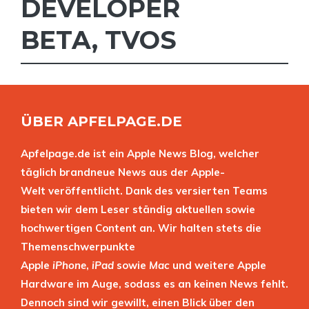
DEVELOPER
BETA
,
TVOS
ÜBER APFELPAGE.DE
Apfelpage.de ist ein Apple News Blog, welcher
täglich brandneue News aus der Apple-
Welt veröffentlicht. Dank des versierten Teams
bieten wir dem Leser ständig aktuellen sowie
hochwertigen Content an. Wir halten stets die
Themenschwerpunkte
Apple
iPhone
,
iPad
sowie
Mac
und weitere Apple
Hardware im Auge, sodass es an keinen News fehlt.
Dennoch sind wir gewillt, einen Blick über den