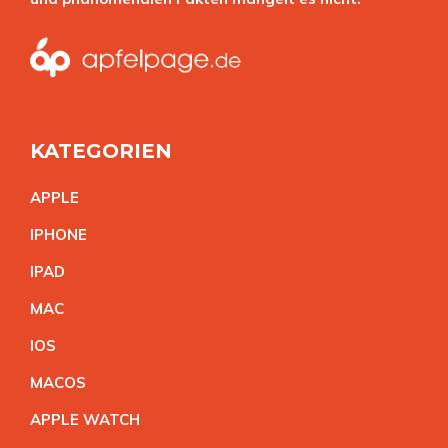
KATEGORIEN
APPL
E
IPHON
E
IPA
D
MA
C
IO
S
MACO
S
APPLE WATC
H