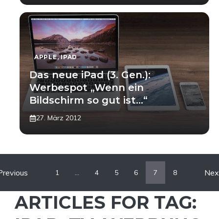
APPLE
,
IPAD
Das neue iPad (3. Gen.):
Werbespot „Wenn ein
Bildschirm so gut ist…“
27. März 2012
Previous
Nex
1
…
4
5
6
7
8
ARTICLES FOR TAG: