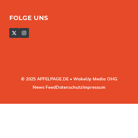
FOLGE UNS
© 2025 APFELPAGE.DE • WakeUp Media OHG
News Feed
Datenschutz
Impressum