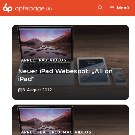
Zum
Menü
Inhalt
springen
APPLE
,
IPAD
,
VIDEOS
Neuer iPad Webespot: „All on
iPad“
8. August 2012
APPLE
,
FEATURED
,
MAC
,
VIDEOS