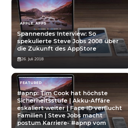
APPLE
,
APPS
Spannendes Interview: So
spekulierte Steve Jobs 2008 über
die Zukunft des AppStore
26. Juli 2018
FEATURED
#apnp: Tim Cook hat höchste
Sicherheitsstufe | Akku-Affäre
eskaliert weiter | Face ID verflucht
Familien | Steve Jobs macht
postum Karriere- #apnp vom