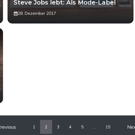
Steve Jobs lebt: Als Mode-Label
28. Dezember 2017
revious
Ne
1
2
3
4
5
…
15