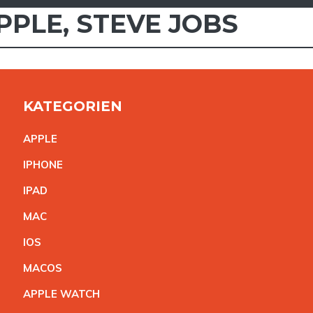
PPLE
,
STEVE JOBS
KATEGORIEN
APPL
E
IPHON
E
IPA
D
MA
C
IO
S
MACO
S
APPLE WATC
H