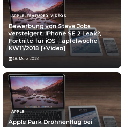
APPLE
,
FEATURED
,
VIDEOS
Bewerbung von Steve Jobs
versteigert, iPhone SE 2 Leak?,
Fortnite für iOS – apfelwoche
KW11/2018 [+Video]
18. März 2018
APPLE
Apple Park Drohnenflug bei