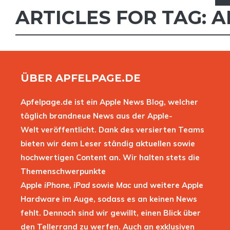
ARTICLES FOR TAG:
A
ÜBER APFELPAGE.DE
Apfelpage.de ist ein Apple News Blog, welcher
täglich brandneue News aus der Apple-
Welt veröffentlicht. Dank des versierten Teams
bieten wir dem Leser ständig aktuellen sowie
hochwertigen Content an. Wir halten stets die
Themenschwerpunkte
Apple
iPhone
,
iPad
sowie
Mac
und weitere Apple
Hardware im Auge, sodass es an keinen News
fehlt. Dennoch sind wir gewillt, einen Blick über
den Tellerrand zu werfen. Auch an exklusiven