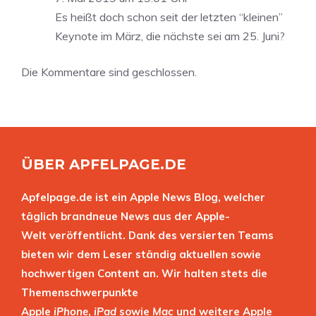
Es heißt doch schon seit der letzten “kleinen”
Keynote im März, die nächste sei am 25. Juni?
Die Kommentare sind geschlossen.
ÜBER APFELPAGE.DE
Apfelpage.de ist ein Apple News Blog, welcher
täglich brandneue News aus der Apple-
Welt veröffentlicht. Dank des versierten Teams
bieten wir dem Leser ständig aktuellen sowie
hochwertigen Content an. Wir halten stets die
Themenschwerpunkte
Apple
iPhone
,
iPad
sowie
Mac
und weitere Apple