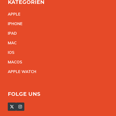
KATEGORIEN
APPL
E
IPHON
E
IPA
D
MA
C
IO
S
MACO
S
APPLE WATC
H
FOLGE UNS