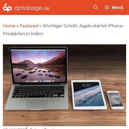
Zum
Menü
Inhalt
springen
Home
»
Featured
»
Wichtiger Schritt: Apple startet iPhone-
Produktion in Indien