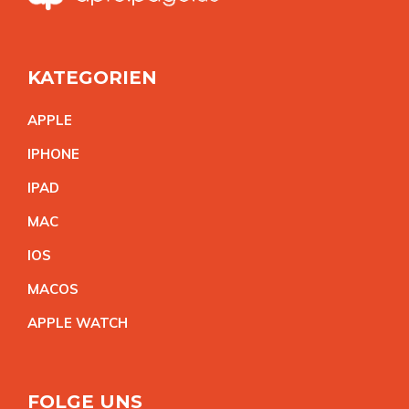
KATEGORIEN
APPL
E
IPHON
E
IPA
D
MA
C
IO
S
MACO
S
APPLE WATC
H
FOLGE UNS