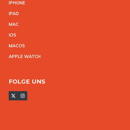
IPHON
E
IPA
D
MA
C
IO
S
MACO
S
APPLE WATC
H
FOLGE UNS