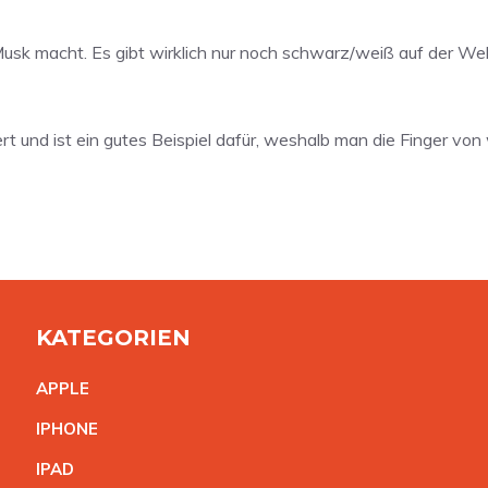
s Musk macht. Es gibt wirklich nur noch schwarz/weiß auf der Wel
ert und ist ein gutes Beispiel dafür, weshalb man die Finger vo
KATEGORIEN
APPL
E
IPHON
E
IPA
D