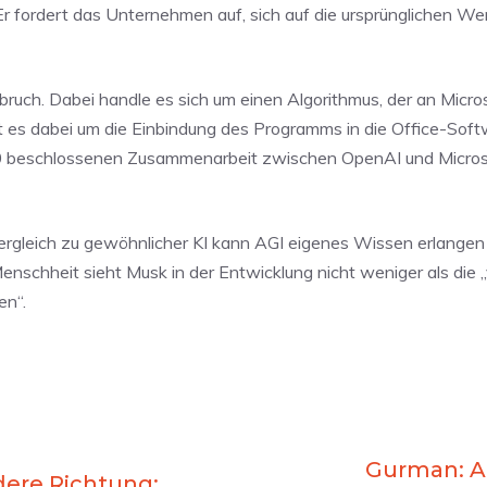
fordert das Unternehmen auf, sich auf die ursprünglichen We
ruch. Dabei handle es sich um einen Algorithmus, der an Micro
t es dabei um die Einbindung des Programms in die Office-Sof
20 beschlossenen Zusammenarbeit zwischen OpenAI und Microso
m Vergleich zu gewöhnlicher KI kann AGI eigenes Wissen erlange
Menschheit sieht Musk in der Entwicklung nicht weniger als die „v
en“.
Gurman: A
dere Richtung: