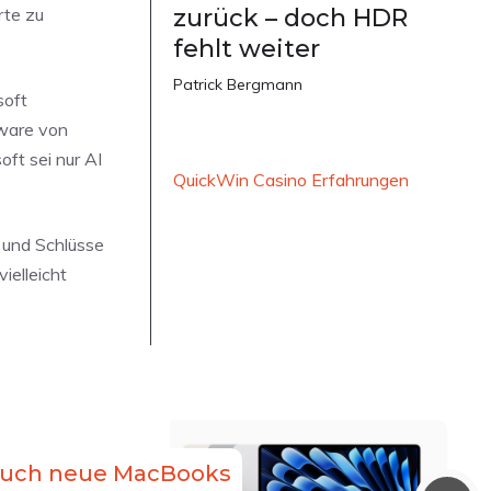
rte zu
zurück – doch HDR
fehlt weiter
Patrick Bergmann
soft
tware von
ft sei nur AI
QuickWin Casino Erfahrungen
n und Schlüsse
ielleicht
uch neue MacBooks