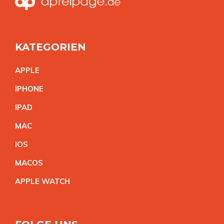
KATEGORIEN
APPL
E
IPHON
E
IPA
D
MA
C
IO
S
MACO
S
APPLE WATC
H