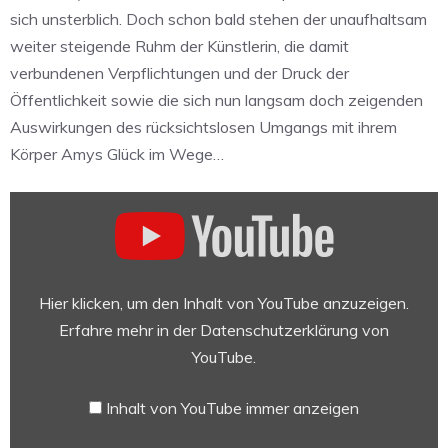
sich unsterblich. Doch schon bald stehen der unaufhaltsam
weiter steigende Ruhm der Künstlerin, die damit
verbundenen Verpflichtungen und der Druck der
Öffentlichkeit sowie die sich nun langsam doch zeigenden
Auswirkungen des rücksichtslosen Umgangs mit ihrem
Körper Amys Glück im Wege…
„BACK
TO
BLACK
|
Trailer
Hier klicken, um den Inhalt von YouTube anzuzeigen.
|
Erfahre mehr in der
Datenschutzerklärung von
Deutsch
YouTube
.
|
Jetzt
Inhalt von YouTube immer anzeigen
für
Zuhause!“