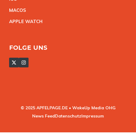
MACO
S
APPLE WATC
H
FOLGE UNS
© 2025 APFELPAGE.DE • WakeUp Media OHG
News Feed
Datenschutz
Impressum