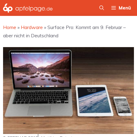
Zum
Menü
Inhalt
springen
Home
»
Hardware
»
Surface Pro: Kommt am 9. Februar –
aber nicht in Deutschland