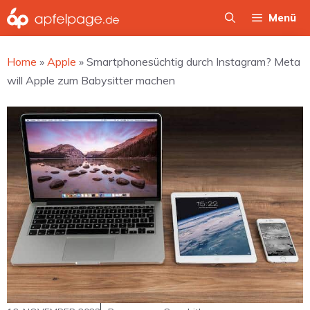
Zum
Menü
Inhalt
springen
Home
»
Apple
»
Smartphonesüchtig durch Instagram? Meta
will Apple zum Babysitter machen