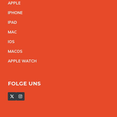
APPL
E
IPHON
E
IPA
D
MA
C
IO
S
MACO
S
APPLE WATC
H
FOLGE UNS