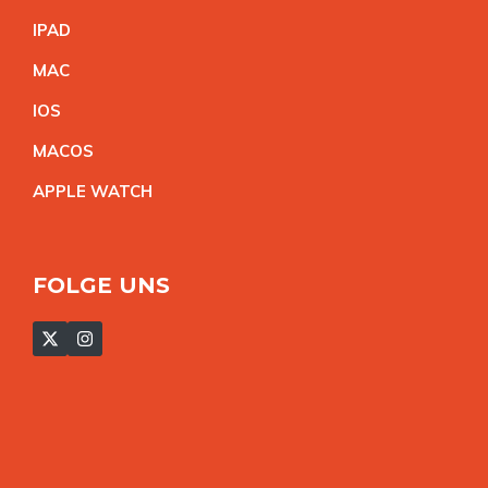
IPA
D
MA
C
IO
S
MACO
S
APPLE WATC
H
FOLGE UNS