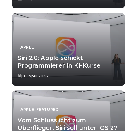
APPLE
Siri 2.0: Apple schickt
Programmierer in KI-Kurse
16. April 2026
APPLE
,
FEATURED
Vom Schlusslicht zum
Überflieger: Siri soll unter iOS 27