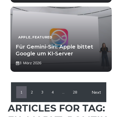
APPLE
,
FEATURED
Für Gemini-Siri: Apple bittet
Google um KI-Server
3. März 2026
Next
1
2
3
4
…
28
ARTICLES FOR TAG: