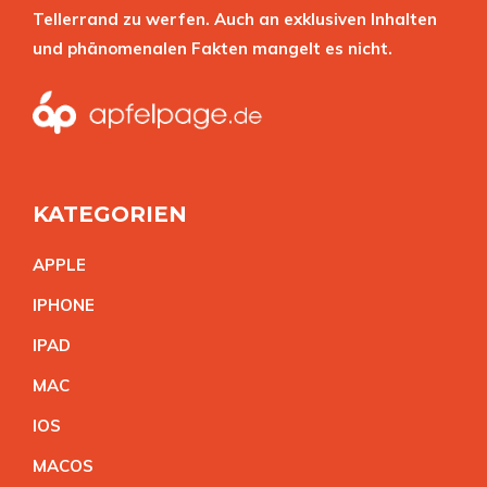
Tellerrand zu werfen. Auch an exklusiven Inhalten
und phänomenalen Fakten mangelt es nicht.
KATEGORIEN
APPL
E
IPHON
E
IPA
D
MA
C
IO
S
MACO
S