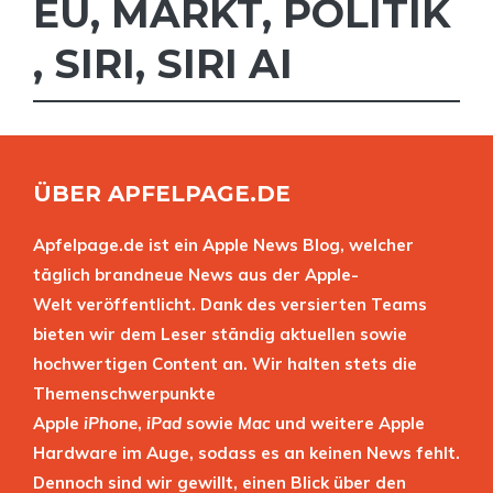
EU
,
MARKT
,
POLITIK
,
SIRI
,
SIRI AI
ÜBER APFELPAGE.DE
Apfelpage.de ist ein Apple News Blog, welcher
täglich brandneue News aus der Apple-
Welt veröffentlicht. Dank des versierten Teams
bieten wir dem Leser ständig aktuellen sowie
hochwertigen Content an. Wir halten stets die
Themenschwerpunkte
Apple
iPhone
,
iPad
sowie
Mac
und weitere Apple
Hardware im Auge, sodass es an keinen News fehlt.
Dennoch sind wir gewillt, einen Blick über den