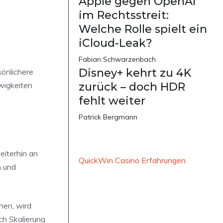
Apple gegen OpenAI
im Rechtsstreit:
Welche Rolle spielt ein
iCloud-Leak?
Fabian Schwarzenbach
Disney+ kehrt zu 4K
sönlichere
wigkeiten
zurück – doch HDR
fehlt weiter
Patrick Bergmann
eiterhin an
QuickWin Casino Erfahrungen
n und
hen, wird
ch Skalierung