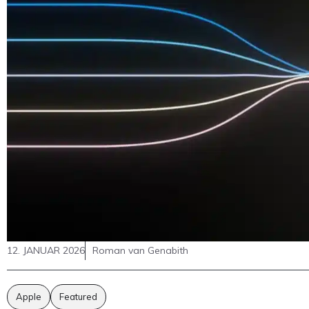
12. JANUAR 2026
Roman van Genabith
Apple
Featured