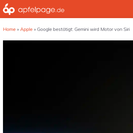
Zum
Inhalt
springen
Home
»
Apple
»
Google bestätigt: Gemini wird Motor von Siri