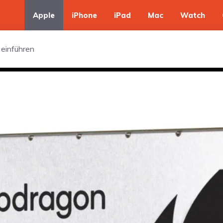
Apple
iPhone
iPad
Mac
Watch
einführen