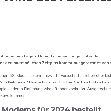
m iPhone umsteigen. Damit käme ein lange laufender
über den mutmaßlichen Zeitplan kommt ausgerechnet von
igenen 5G-Modems, nennenswerte Fortschritte blieben aber bisl
un fließt eine Milliarde Euro zusätzliches Geld nach München,
pple zu deren Einführung wird offenbar konkreter. Ausgerech
pektive kommen.
 Modems für 2024 bestellt