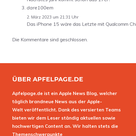
dare100em
2. März 2023 um 21:31 Uhr
Das iPhone 15 wäre das Letzte mit Qualcomm Chip, 
Die Kommentare sind geschlossen.
ÜBER APFELPAGE.DE
Apfelpage.de ist ein Apple News Blog, welcher
täglich brandneue News aus der Apple-
Welt veröffentlicht. Dank des versierten Teams
bieten wir dem Leser ständig aktuellen sowie
hochwertigen Content an. Wir halten stets die
Themenschwerpunkte