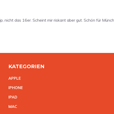
nicht das 16er. Scheint mir riskant aber gut. Schön für Münch
KATEGORIEN
APPL
E
IPHON
E
IPA
D
MA
C