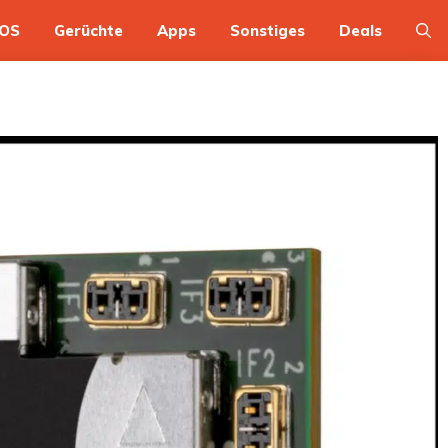
OS
Gerüchte
Apps
Sonstiges
Deals