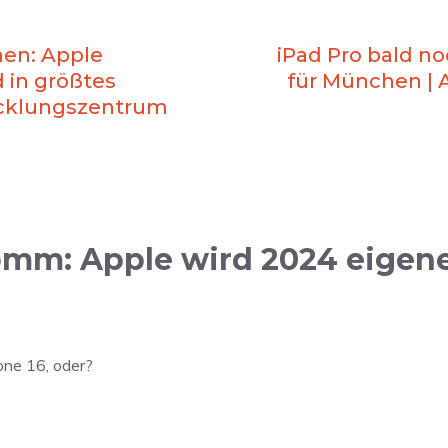
hen: Apple
iPad Pro bald no
 in größtes
für München |
icklungszentrum
mm: Apple wird 2024 eigen
one 16, oder?