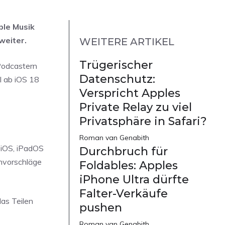
ple Musik
weiter.
WEITERE ARTIKEL
Trügerischer
 Podcastern
Datenschutz:
l ab iOS 18
Verspricht Apples
Private Relay zu viel
Privatsphäre in Safari?
Roman van Genabith
 iOS, iPadOS
Durchbruch für
chvorschläge
Foldables: Apples
iPhone Ultra dürfte
Falter-Verkäufe
das Teilen
pushen
Roman van Genabith