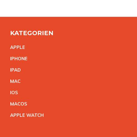
KATEGORIEN
APPL
E
IPHON
E
IPA
D
MA
C
IO
S
MACO
S
APPLE WATC
H