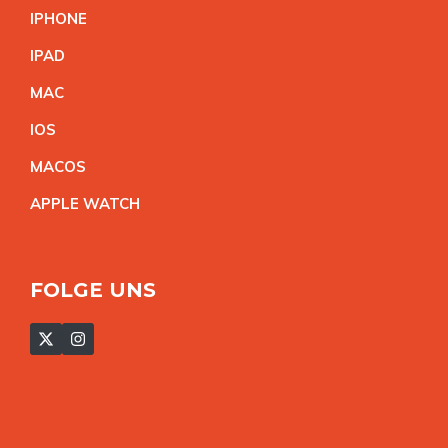
IPHON
E
IPA
D
MA
C
IO
S
MACO
S
APPLE WATC
H
FOLGE UNS