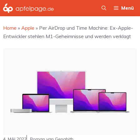
Zum
Menü
Inhalt
springen
Home
»
Apple
»
Per AirDrop und Time Machine: Ex-Apple-
Entwickler stehlen M1-Geheimnisse und werden verklagt
4. MAI 2022
Roman van Genabith