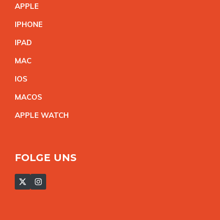
APPL
E
IPHON
E
IPA
D
MA
C
IO
S
MACO
S
APPLE WATC
H
FOLGE UNS