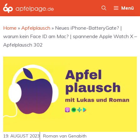
Zum
Menü
Inhalt
springen
Home
»
Apfelplausch
»
Neues iPhone-BatteryGate? |
warum kein Face ID am Mac? | spannende Apple Watch X –
Apfelplausch 302
19. AUGUST 2023
Roman van Genabith