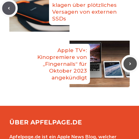
klagen über plötzliches
Versagen von externen
SSDs
Apple TV+:
Kinopremiere von
„Fingernails“ für
Oktober 2023
angekündigt
ÜBER APFELPAGE.DE
Apfelpage.de ist ein Apple News Blog, welcher