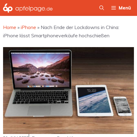
Zum
Menü
Inhalt
springen
Home
»
iPhone
»
Nach Ende der Lockdowns in China:
iPhone lässt Smartphoneverkäufe hochschießen