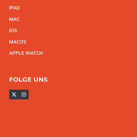
IPA
D
MA
C
IO
S
MACO
S
APPLE WATC
H
FOLGE UNS