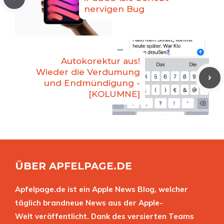
nervigen Bug
Autokorektur aus!
Wieder die Verdumung
und Endmündigung -
[KOLUMNE]
ÜBER APFELPAGE.DE
Apfelpage.de ist ein Apple News Blog, welcher
täglich brandneue News aus der Apple-
Welt veröffentlicht. Dank des versierten Teams