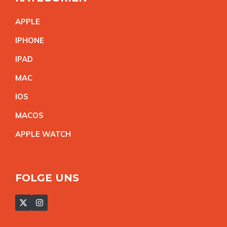
APPL
E
IPHON
E
IPA
D
MA
C
IO
S
MACO
S
APPLE WATC
H
FOLGE UNS