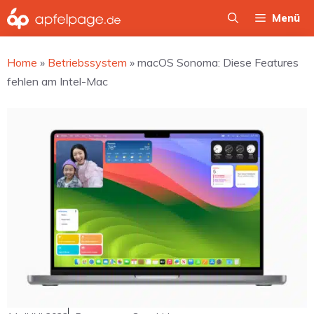
Zum
Menü
Inhalt
springen
Home
»
Betriebssystem
»
macOS Sonoma: Diese Features
fehlen am Intel-Mac