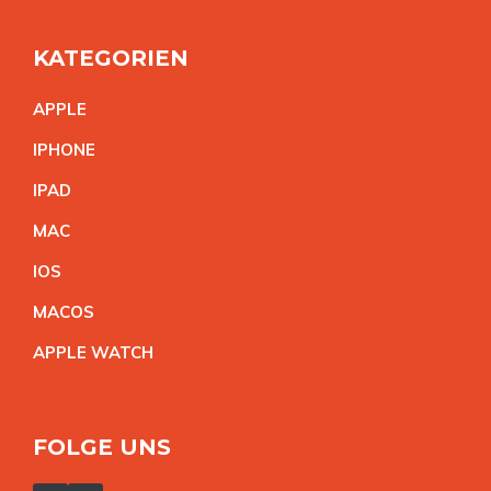
KATEGORIEN
APPL
E
IPHON
E
IPA
D
MA
C
IO
S
MACO
S
APPLE WATC
H
FOLGE UNS