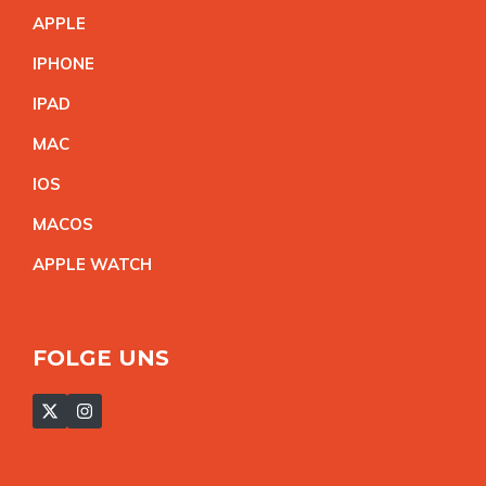
APPL
E
IPHON
E
IPA
D
MA
C
IO
S
MACO
S
APPLE WATC
H
FOLGE UNS