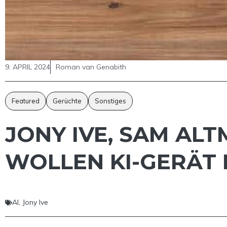
9. APRIL 2024
Roman van Genabith
Featured
Gerüchte
Sonstiges
JONY IVE, SAM AL
WOLLEN KI-GERÄT
AI
,
Jony Ive