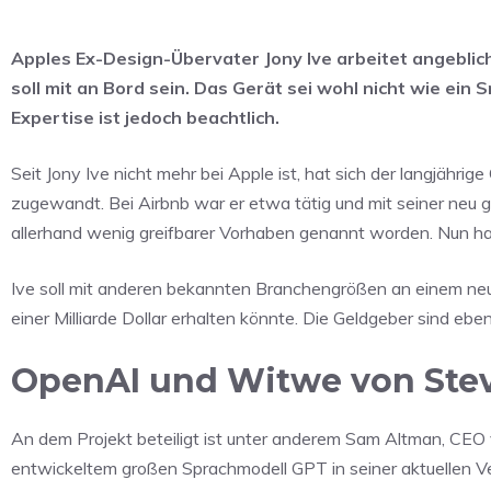
Apples Ex-Design-Übervater Jony Ive arbeitet angeblic
soll mit an Bord sein. Das Gerät sei wohl nicht wie ei
Expertise ist jedoch beachtlich.
Seit Jony Ive nicht mehr bei Apple ist, hat sich der langjäh
zugewandt. Bei Airbnb war er etwa tätig und mit seiner neu
allerhand wenig greifbarer Vorhaben genannt worden. Nun ha
Ive soll mit anderen bekannten Branchengrößen an einem neue
einer Milliarde Dollar erhalten könnte. Die Geldgeber sind eb
OpenAI und Witwe von Steve
An dem Projekt beteiligt ist unter anderem Sam Altman, CE
entwickeltem großen Sprachmodell GPT in seiner aktuellen Ver