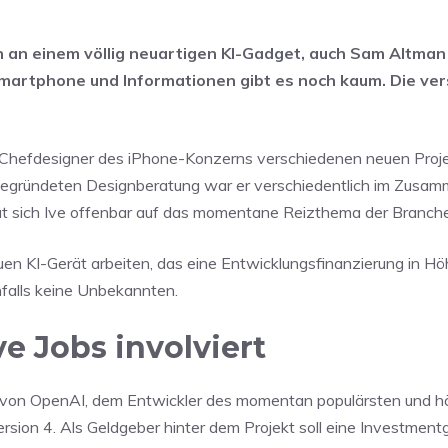
h an einem völlig neuartigen KI-Gadget, auch
Sam Altman
n Smartphone und Informationen gibt es noch kaum. Die v
rige Chefdesigner des iPhone-Konzerns verschiedenen neuen Proj
 gegründeten Designberatung war er verschiedentlich im Zusa
t sich Ive offenbar auf das momentane Reizthema der Branche 
n KI-Gerät arbeiten, das eine Entwicklungsfinanzierung in Hö
enfalls keine Unbekannten.
 Jobs involviert
O von OpenAI, dem Entwickler des momentan populärsten und h
sion 4. Als Geldgeber hinter dem Projekt soll eine Investment