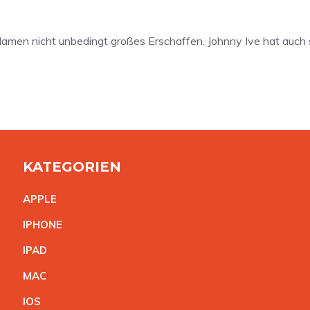
men nicht unbedingt großes Erschaffen. Johnny Ive hat auch se
KATEGORIEN
APPL
E
IPHON
E
IPA
D
MA
C
IO
S