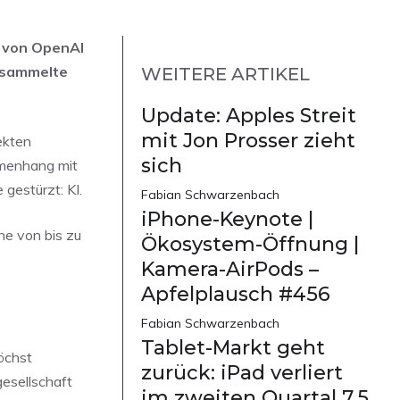
 von OpenAI
ersammelte
WEITERE ARTIKEL
Update: Apples Streit
mit Jon Prosser zieht
ekten
sich
mmenhang mit
gestürzt: KI.
Fabian Schwarzenbach
iPhone-Keynote |
he von bis zu
Ökosystem-Öffnung |
Kamera-AirPods –
Apfelplausch #456
Fabian Schwarzenbach
Tablet-Markt geht
öchst
zurück: iPad verliert
gesellschaft
im zweiten Quartal 7,5