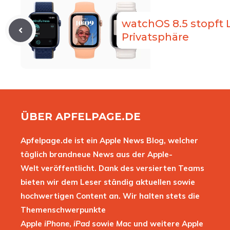
watchOS 8.5 stopft L
Privatsphäre
ÜBER APFELPAGE.DE
Apfelpage.de ist ein Apple News Blog, welcher
täglich brandneue News aus der Apple-
Welt veröffentlicht. Dank des versierten Teams
bieten wir dem Leser ständig aktuellen sowie
hochwertigen Content an. Wir halten stets die
Themenschwerpunkte
Apple
iPhone
,
iPad
sowie
Mac
und weitere Apple