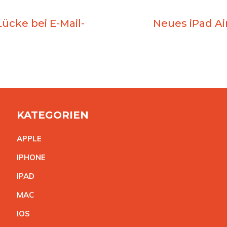
ücke bei E-Mail-
Neues iPad Ai
KATEGORIEN
APPL
E
IPHON
E
IPA
D
MA
C
IO
S