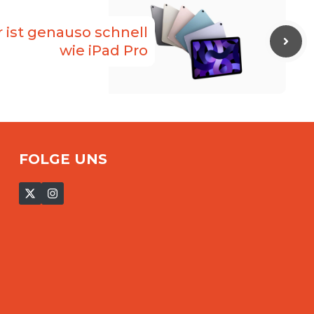
r ist genauso schnell
wie iPad Pro
FOLGE UNS