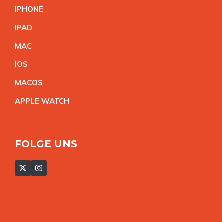
IPHON
E
IPA
D
MA
C
IO
S
MACO
S
APPLE WATC
H
FOLGE UNS