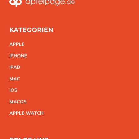
KATEGORIEN
APPL
E
IPHON
E
IPA
D
MA
C
IO
S
MACO
S
APPLE WATC
H