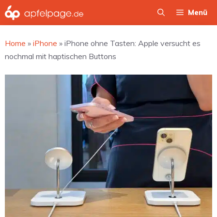
Zum
Menü
Inhalt
springen
Home
»
iPhone
»
iPhone ohne Tasten: Apple versucht es
nochmal mit haptischen Buttons