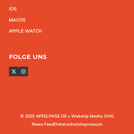
IO
S
MACO
S
APPLE WATC
H
FOLGE UNS
© 2025 APFELPAGE.DE • WakeUp Media OHG
News Feed
Datenschutz
Impressum