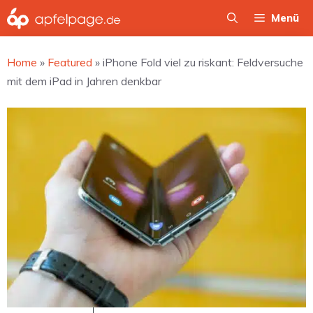
Zum
Menü
Inhalt
springen
Home
»
Featured
»
iPhone Fold viel zu riskant: Feldversuche
mit dem iPad in Jahren denkbar