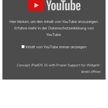
iPadOS
15
with
Proper
Hier klicken, um den Inhalt von YouTube anzuzeigen.
Support
Erfahre mehr in der
Datenschutzerklärung von
for
YouTube
.
Widgets“
von
Inhalt von YouTube immer anzeigen
YouTube
anzeigen
„Concept: iPadOS 15 with Proper Support for Widgets“
direkt öffnen