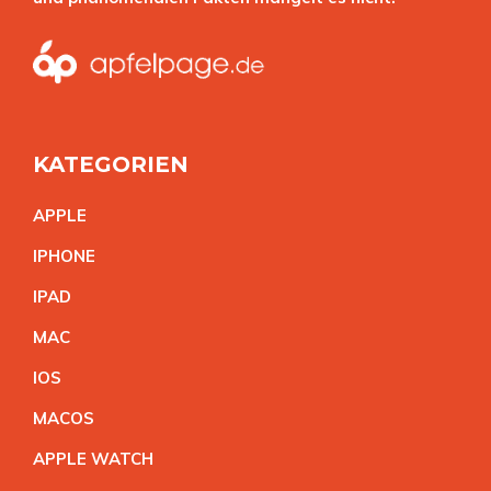
KATEGORIEN
APPL
E
IPHON
E
IPA
D
MA
C
IO
S
MACO
S
APPLE WATC
H