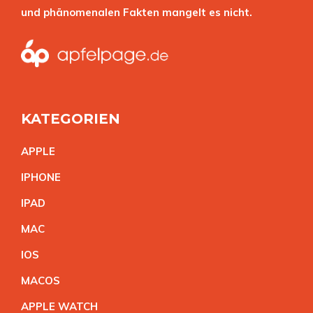
und phänomenalen Fakten mangelt es nicht.
KATEGORIEN
APPL
E
IPHON
E
IPA
D
MA
C
IO
S
MACO
S
APPLE WATC
H