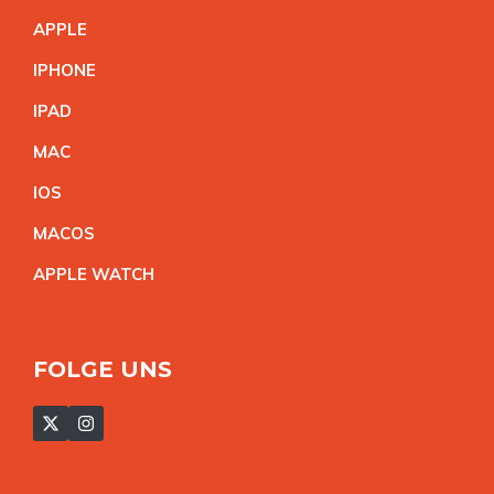
APPL
E
IPHON
E
IPA
D
MA
C
IO
S
MACO
S
APPLE WATC
H
FOLGE UNS