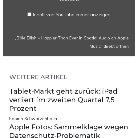
Spatial
Audio
Inhalt von YouTube immer anzeigen
on
Apple
Music“
„Billie Eilish – Happier Than Ever in Spatial Audio on Apple
von
Music“ direkt öffnen
YouTube
anzeigen
WEITERE ARTIKEL
Tablet-Markt geht zurück: iPad
verliert im zweiten Quartal 7,5
Prozent
Fabian Schwarzenbach
Apple Fotos: Sammelklage wegen
Datenschutz-Problematik