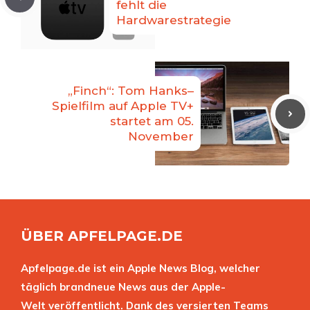
fehlt die
Hardwarestrategie
„Finch“: Tom Hanks–
Spielfilm auf Apple TV+
startet am 05.
November
ÜBER APFELPAGE.DE
Apfelpage.de ist ein Apple News Blog, welcher
täglich brandneue News aus der Apple-
Welt veröffentlicht. Dank des versierten Teams