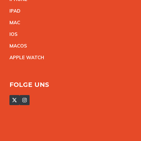
IPA
D
MA
C
IO
S
MACO
S
APPLE WATC
H
FOLGE UNS