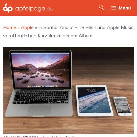
Zum
Menü
Inhalt
springen
Home
»
Apple
»
In Spatial Audio: Billie Eilish und Apple Music
veröffentlichen Kurzfilm zu neuem Album