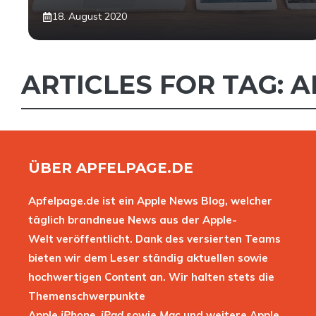
18. August 2020
ARTICLES FOR TAG:
A
ÜBER APFELPAGE.DE
Apfelpage.de ist ein Apple News Blog, welcher
täglich brandneue News aus der Apple-
Welt veröffentlicht. Dank des versierten Teams
bieten wir dem Leser ständig aktuellen sowie
hochwertigen Content an. Wir halten stets die
Themenschwerpunkte
Apple
iPhone
,
iPad
sowie
Mac
und weitere Apple