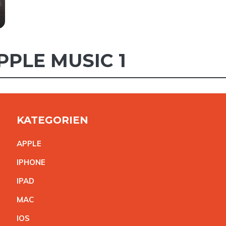
PPLE MUSIC 1
KATEGORIEN
APPL
E
IPHON
E
IPA
D
MA
C
IO
S