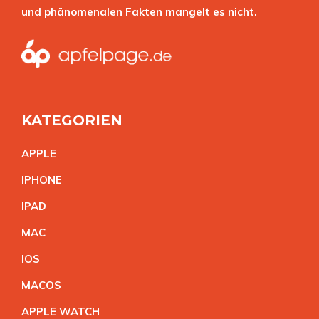
und phänomenalen Fakten mangelt es nicht.
KATEGORIEN
APPL
E
IPHON
E
IPA
D
MA
C
IO
S
MACO
S
APPLE WATC
H