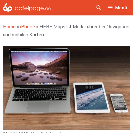
Zum
Menü
Inhalt
springen
Home
»
iPhone
»
HERE Maps ist Marktführer bei Navigation
und mobilen Karten