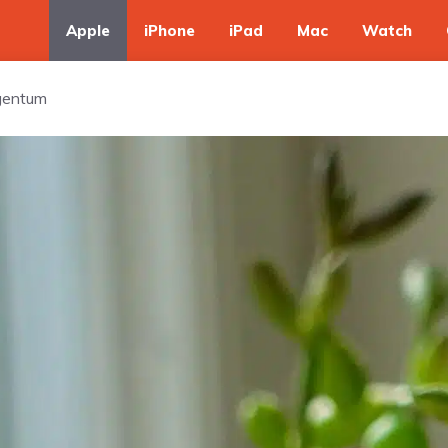
Apple
iPhone
iPad
Mac
Watch
igentum