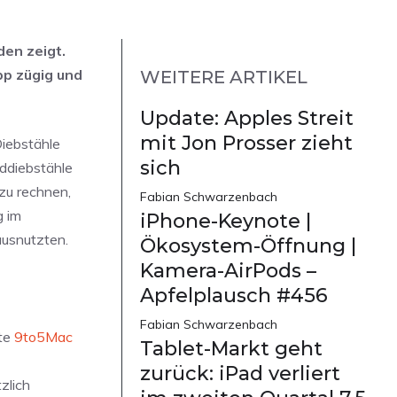
den zeigt.
pp zügig und
WEITERE ARTIKEL
Update: Apples Streit
mit Jon Prosser zieht
Diebstähle
sich
addiebstähle
zu rechnen,
Fabian Schwarzenbach
g im
iPhone-Keynote |
ausnutzten.
Ökosystem-Öffnung |
Kamera-AirPods –
Apfelplausch #456
Fabian Schwarzenbach
ite
9to5Mac
Tablet-Markt geht
zurück: iPad verliert
zlich