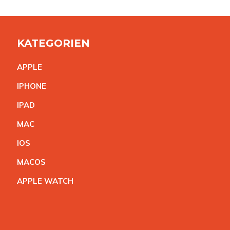
KATEGORIEN
APPL
E
IPHON
E
IPA
D
MA
C
IO
S
MACO
S
APPLE WATC
H