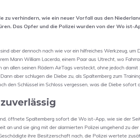
 zu verhindern, wie ein neuer Vorfall aus den Niederlan
üren. Das Opfer und die Polizei wurden von der Wo ist-A
sind aber dennoch nach wie vor ein hilfreiches Werkzeug, um 
 ihrem Mann William Lacerda, einem Paar aus Utrecht, wo Fahrr
 an allen seinen Rädern AirTags versteckt, ohne jedoch damit 
 Dann aber schlugen die Diebe zu, als Spaltemberg zum Trainin
och den Schlüssel im Schloss vergessen, was die Diebe sofort 
 zuverlässig
and, öffnete Spaltemberg sofort die Wo ist-App, wie sie der Se
it an und sie ging mit der alarmierten Polizei umgehend zu der
eschädigte ihre Besitzerschaft nach, die Polizei wertete zusät