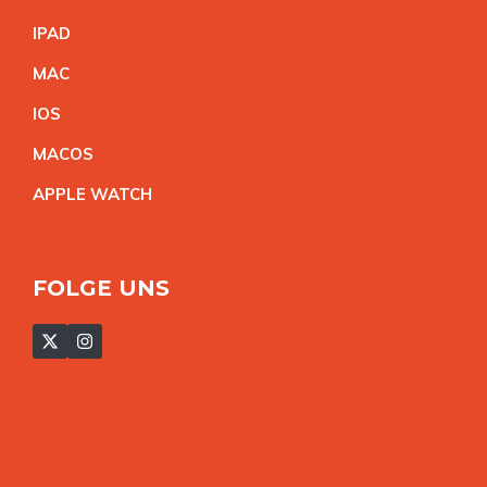
IPA
D
MA
C
IO
S
MACO
S
APPLE WATC
H
FOLGE UNS