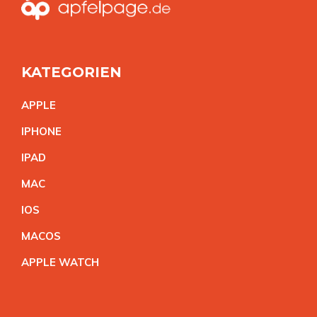
KATEGORIEN
APPL
E
IPHON
E
IPA
D
MA
C
IO
S
MACO
S
APPLE WATC
H