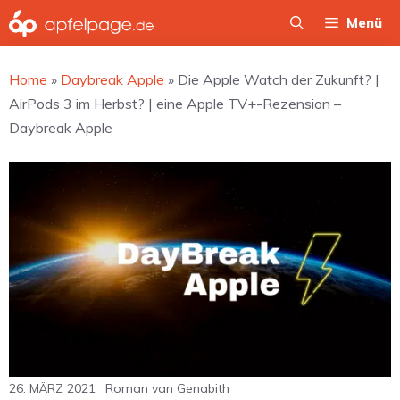
Zum
Menü
Inhalt
springen
Home
»
Daybreak Apple
»
Die Apple Watch der Zukunft? |
AirPods 3 im Herbst? | eine Apple TV+-Rezension –
Daybreak Apple
26. MÄRZ 2021
Roman van Genabith