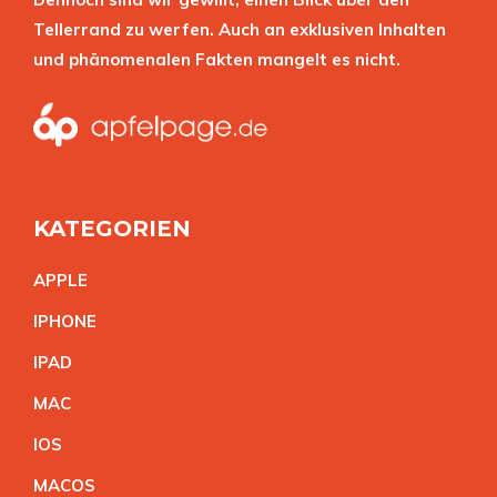
Tellerrand zu werfen. Auch an exklusiven Inhalten
und phänomenalen Fakten mangelt es nicht.
KATEGORIEN
APPL
E
IPHON
E
IPA
D
MA
C
IO
S
MACO
S