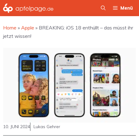
Zum
Menü
Inhalt
springen
Home
»
Apple
»
BREAKING: iOS 18 enthüllt – das müsst ihr
jetzt wissen!
10. JUNI 2024
Lukas Gehrer