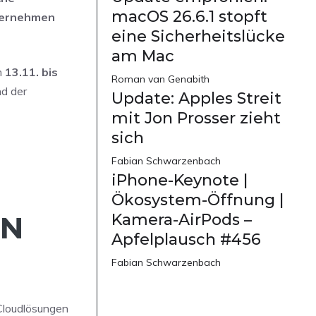
macOS 26.6.1 stopft
nternehmen
eine Sicherheitslücke
am Mac
m
13.11. bis
Roman van Genabith
nd der
Update: Apples Streit
mit Jon Prosser zieht
sich
Fabian Schwarzenbach
iPhone-Keynote |
Ökosystem-Öffnung |
EN
Kamera-AirPods –
Apfelplausch #456
Fabian Schwarzenbach
Cloudlösungen