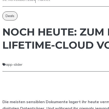
Deals
NOCH HEUTE: ZUM 
LIFETIME-CLOUD 
app-slider
Die meisten sensiblen Dokumente lagert ihr heute verm
digitalen Datenträger. Und während ihr niemals jemand