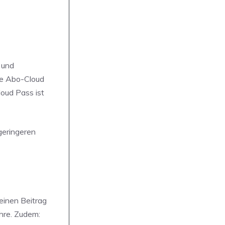
 und
ine Abo-Cloud
loud Pass ist
geringeren
einen Beitrag
hre. Zudem: