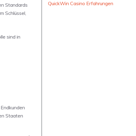
QuickWin Casino Erfahrungen
hen Standards
m Schlüssel,
le sind in
r Endkunden
den Staaten