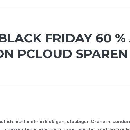
BLACK FRIDAY 60 %
VON PCLOUD SPAREN
utlich nicht mehr in klobigen, staubigen Ordnern, sonder
 Unbekannten in euer Büro lassen würdet, sind vertrauli