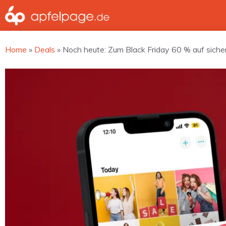
Zum
Inhalt
springen
Home
»
Deals
»
Noch heute: Zum Black Friday 60 % auf siche