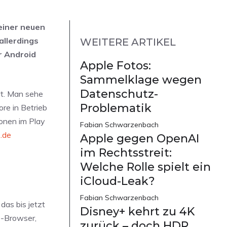
 einer neuen
allerdings
WEITERE ARTIKEL
er Android
Apple Fotos:
Sammelklage wegen
Datenschutz-
lt. Man sehe
Problematik
ore in Betrieb
ionen im Play
Fabian Schwarzenbach
.de
Apple gegen OpenAI
im Rechtsstreit:
Welche Rolle spielt ein
iCloud-Leak?
Fabian Schwarzenbach
das bis jetzt
Disney+ kehrt zu 4K
p-Browser,
zurück – doch HDR