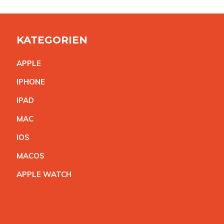
KATEGORIEN
APPL
E
IPHON
E
IPA
D
MA
C
IO
S
MACO
S
APPLE WATC
H